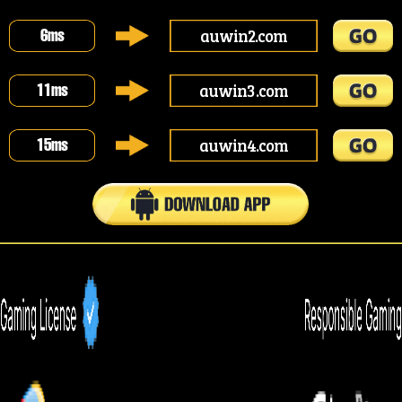
auwin2.com
6
ms
auwin3.com
11
ms
auwin4.com
15
ms