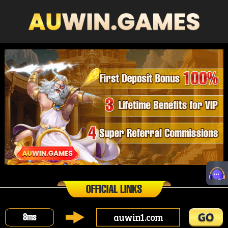
auwin1.com
8
ms